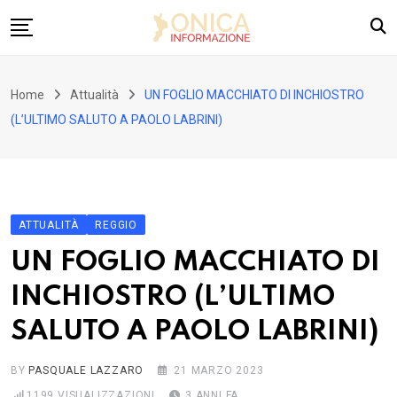
Skip
to
content
Home
Home
Attualità
UN FOGLIO MACCHIATO DI INCHIOSTRO
Attualità
(L’ULTIMO SALUTO A PAOLO LABRINI)
Jonica
Reggio
Politica
ATTUALITÀ
REGGIO
Dall’Italia
UN FOGLIO MACCHIATO DI
Cultura ed eventi
INCHIOSTRO (L’ULTIMO
Sport
SALUTO A PAOLO LABRINI)
BY
PASQUALE LAZZARO
21 MARZO 2023
1199
VISUALIZZAZIONI
3 ANNI FA