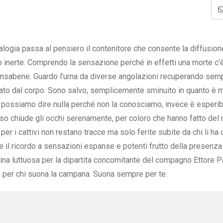
nalogia passa al pensiero il contenitore che consente la diffusion
 inerte. Comprendo la sensazione perché in effetti una morte c’è
sabene. Guardo l’urna da diverse angolazioni recuperando semp
parato dal corpo. Sono salvo, semplicemente sminuito in quanto è 
 possiamo dire nulla perché non la conosciamo, invece è esperibi
so chiude gli occhi serenamente, per coloro che hanno fatto del m
per i cattivi non restano tracce ma solo ferite subite da chi li ha 
re il ricordo a sensazioni espanse e potenti frutto della presenza
gina luttuosa per la dipartita concomitante del compagno Ettore P
ti per chi suona la campana. Suona sempre per te.