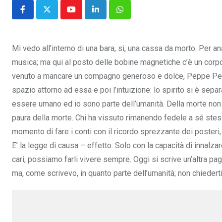
Youtube
LinkedIn
Whatsapp
Mi vedo all’interno di una bara, si, una cassa da morto. Per a
musica; ma qui al posto delle bobine magnetiche c’è un corpo
venuto a mancare un compagno generoso e dolce, Peppe Pen
spazio attorno ad essa e poi l’intuizione: lo spirito si è se
essere umano ed io sono parte dell’umanità. Della morte non
paura della morte. Chi ha vissuto rimanendo fedele a sé stes
momento di fare i conti con il ricordo sprezzante dei posteri, 
E’ la legge di causa – effetto. Solo con la capacità di innalza
cari, possiamo farli vivere sempre. Oggi si scrive un’altra pa
ma, come scrivevo, in quanto parte dell’umanità; non chieder