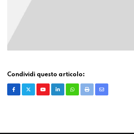
Condividi questo articolo:
Youtube
LinkedIn
Whatsapp
Print
Share
via
Email