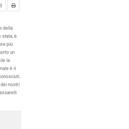
Share
Print
via
Email
e della
 stata, è
re più
morto un
le la
ale è il
conosciuti.
 dei nostri
assarelli