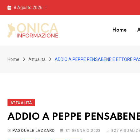
Skip
8 Agosto 2026
to
content
Home
A
Home
Attualità
ADDIO A PEPPE PENSABENE E ETTORE PA
ATTUALITÀ
ADDIO A PEPPE PENSABENE
DI
PASQUALE LAZZARO
31 GENNAIO 2023
827
VISUALIZ