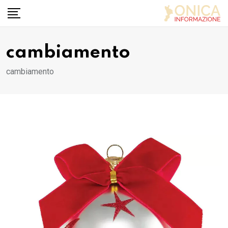
Skip
to
content
cambiamento
cambiamento