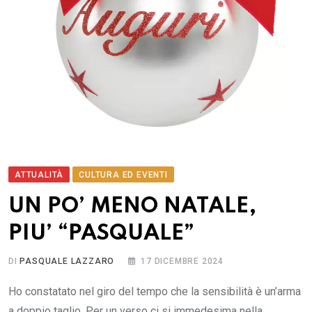
ATTUALITÀ
CULTURA ED EVENTI
UN PO’ MENO NATALE,
PIU’ “PASQUALE”
DI
PASQUALE LAZZARO
17 DICEMBRE 2024
Ho constatato nel giro del tempo che la sensibilità è un’arma
a doppio taglio. Per un verso ci si immedesima nella