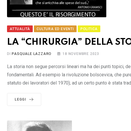
ATTUALITÀ
CULTURA ED EVENTI
POLITICA
LA “CHIRURGIA” DELLA ST
DI
PASQUALE LAZZARO
18 NOVEMBRE 2023
La storia non segue percorsi lineari ma ha dei punti topici, d
fondamentali. Ad esempio la rivoluzione bolscevica, che pur
statuto dei lavoratori del 1970); ad un certo punto è stata trad
LEGGI