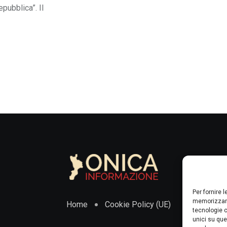
epubblica”. Il
Per fornire 
memorizzare
Home
Cookie Policy (UE)
tecnologie c
unici su que