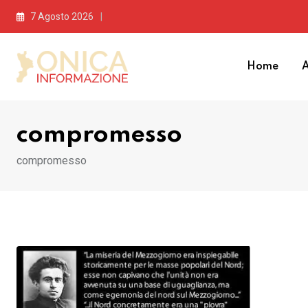
Skip
7 Agosto 2026
to
content
Home
A
compromesso
compromesso