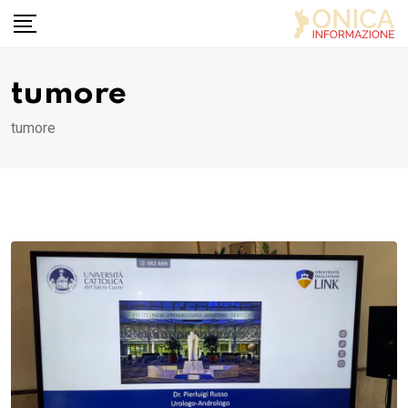
Skip
to
content
tumore
tumore