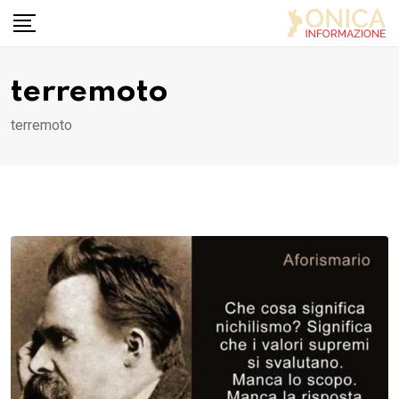
Skip
to
content
terremoto
terremoto