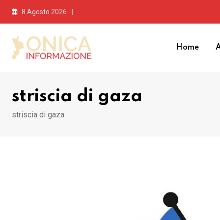
Skip
8 Agosto 2026
to
content
Home
A
striscia di gaza
striscia di gaza