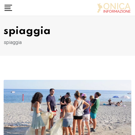
Skip
to
content
spiaggia
spiaggia