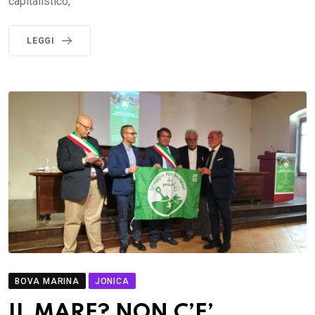
capitalistico,
LEGGI
BOVA MARINA
JONICA
IL MARE? NON C’E’