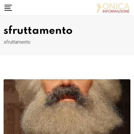
Skip
to
content
sfruttamento
sfruttamento