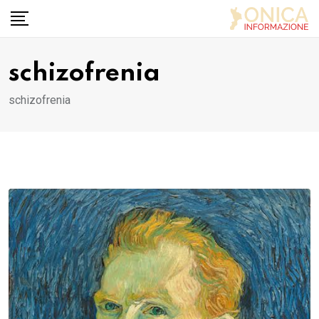
Skip
to
content
schizofrenia
schizofrenia