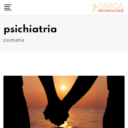
Skip
to
content
psichiatria
psichiatria