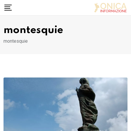
Skip
to
content
montesquie
montesquie