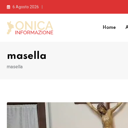
Skip
6 Agosto 2026
to
content
Home
A
masella
masella