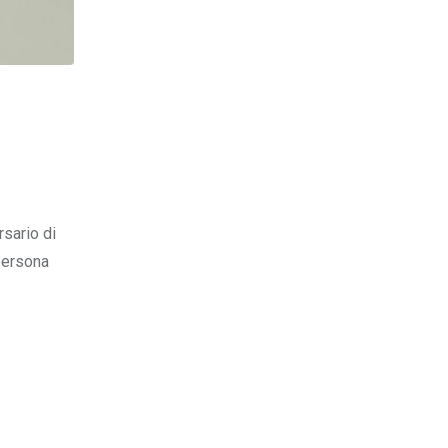
rsario di
 persona