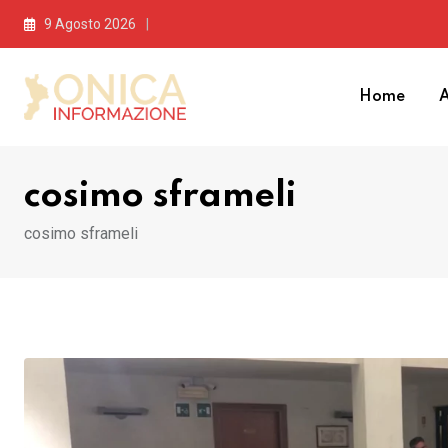
Skip
9 Agosto 2026
to
content
Home
A
cosimo sframeli
cosimo sframeli