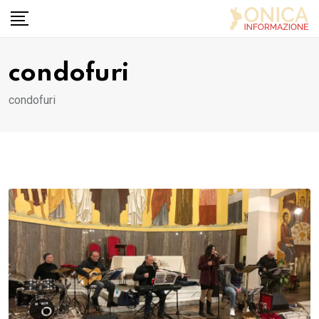
Skip
to
content
condofuri
condofuri