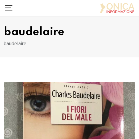
Skip
to
content
baudelaire
baudelaire