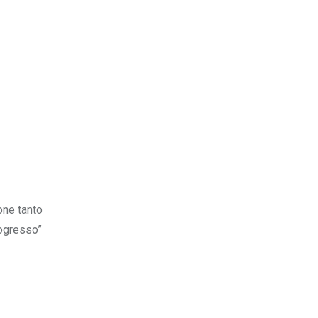
one tanto
rogresso”