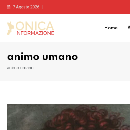
Skip
7 Agosto 2026
to
content
Home
A
animo umano
animo umano