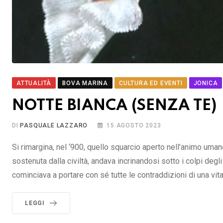
ATTUALITÀ
BOVA MARINA
CULTURA ED EVENTI
JONICA
NOTTE BIANCA (SENZA TE)
DI
PASQUALE LAZZARO
15 AGOSTO 2023
Si rimargina, nel ‘900, quello squarcio aperto nell’animo um
sostenuta dalla civiltà, andava incrinandosi sotto i colpi degl
cominciava a portare con sé tutte le contraddizioni di una vit
LEGGI