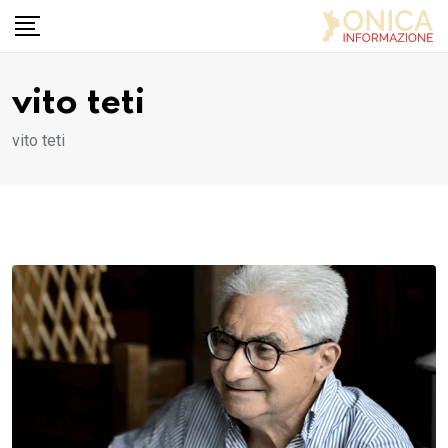
Skip
to
content
vito teti
vito teti