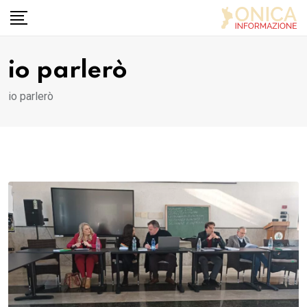
Skip
to
content
io parlerò
io parlerò