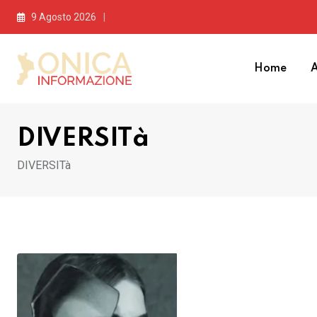
Skip
9 Agosto 2026
to
content
Home
A
DIVERSITà
DIVERSITà