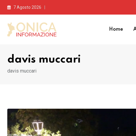
Skip
7 Agosto 2026
to
content
Home
A
davis muccari
davis muccari