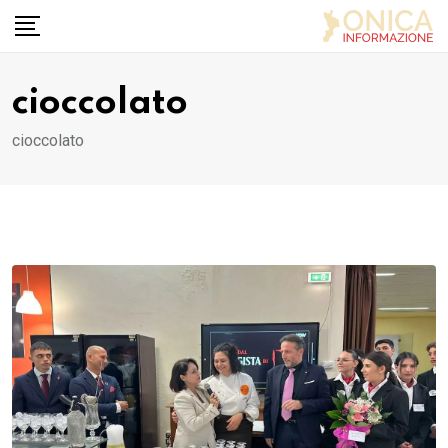
Skip
to
content
cioccolato
cioccolato