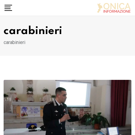
Skip
to
content
carabinieri
carabinieri