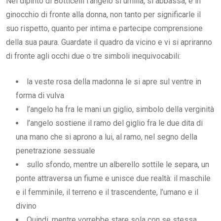
Nel dipinto di Botticelli l’angelo si umilia, si abbassa, è in
ginocchio di fronte alla donna, non tanto per significarle il
suo rispetto, quanto per intima e partecipe comprensione
della sua paura. Guardate il quadro da vicino e vi si apriranno
di fronte agli occhi due o tre simboli inequivocabili:
la veste rosa della madonna le si apre sul ventre in
forma di vulva
l’angelo ha fra le mani un giglio, simbolo della verginità
l’angelo sostiene il ramo del giglio fra le due dita di
una mano che si aprono a lui, al ramo, nel segno della
penetrazione sessuale
sullo sfondo, mentre un alberello sottile le separa, un
ponte attraversa un fiume e unisce due realtà: il maschile
e il femminile, il terreno e il trascendente, l’umano e il
divino
Quindi, mentre vorrebbe stare sola con se stessa