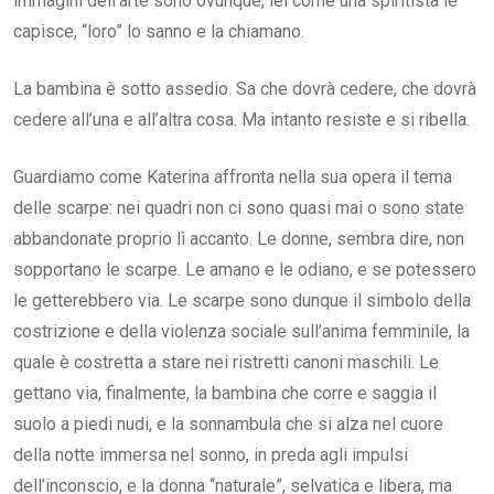
immagini dell’arte sono ovunque, lei come una spiritista le
capisce, “loro” lo sanno e la chiamano.
La bambina è sotto assedio. Sa che dovrà cedere, che dovrà
cedere all’una e all’altra cosa. Ma intanto resiste e si ribella.
Guardiamo come Katerina affronta nella sua opera il tema
delle scarpe: nei quadri non ci sono quasi mai o sono state
abbandonate proprio lì accanto. Le donne, sembra dire, non
sopportano le scarpe. Le amano e le odiano, e se potessero
le getterebbero via. Le scarpe sono dunque il simbolo della
costrizione e della violenza sociale sull’anima femminile, la
quale è costretta a stare nei ristretti canoni maschili. Le
gettano via, finalmente, la bambina che corre e saggia il
suolo a piedi nudi, e la sonnambula che si alza nel cuore
della notte immersa nel sonno, in preda agli impulsi
dell’inconscio, e la donna “naturale”, selvatica e libera, ma