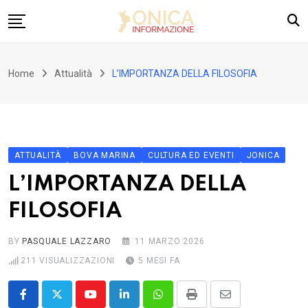
Skip
to
content
Home
Home
Attualità
L’IMPORTANZA DELLA FILOSOFIA
Attualità
Jonica
Reggio
ATTUALITÀ
BOVA MARINA
CULTURA ED EVENTI
JONICA
Politica
L’IMPORTANZA DELLA
Dall’Italia
FILOSOFIA
Cultura ed eventi
Sport
BY
PASQUALE LAZZARO
11 MARZO 2026
211
VISUALIZZAZIONI
5 MESI FA
Youtube
LinkedIn
Whatsapp
Print
Share