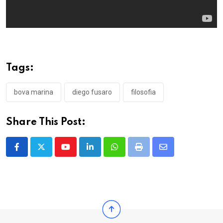
Tags:
bova marina
diego fusaro
filosofia
Share This Post:
Youtube
LinkedIn
Whatsapp
Print
Share
via
Email