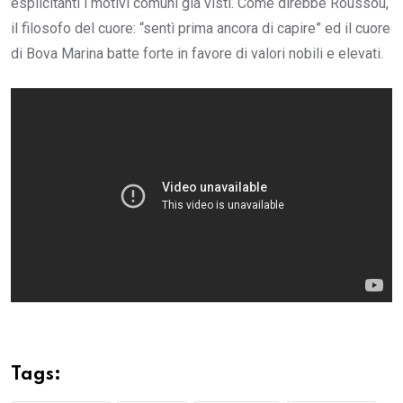
esplicitanti i motivi comuni già visti. Come direbbe Roussou,
il filosofo del cuore: “sentì prima ancora di capire” ed il cuore
di Bova Marina batte forte in favore di valori nobili e elevati.
Tags: