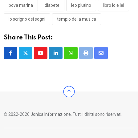
bova marina
diabete
leo plutino
libro io e lei
lo scrigno dei sogni
tempio della musica
Share This Post:
Youtube
LinkedIn
Whatsapp
Print
Share
via
Email
© 2022-2026 Jonica Informazione. Tutti i diritti sono riservati.