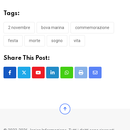
Tags:
2 novembre
bova marina
commemorazione
festa
morte
sogno
vita
Share This Post:
Youtube
LinkedIn
Whatsapp
Print
Share
via
Email