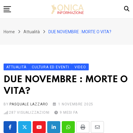
Skip
to
content
Home
Home
Attualità
DUE NOVEMBRE : MORTE O VITA?
Attualità
Jonica
Reggio
ATTUALITÀ
CULTURA ED EVENTI
VIDEO
Politica
DUE NOVEMBRE : MORTE O
Dall’Italia
VITA?
Cultura ed eventi
Sport
BY
PASQUALE LAZZARO
1 NOVEMBRE 2025
287
VISUALIZZAZIONI
9 MESI FA
Youtube
LinkedIn
Whatsapp
Print
Share