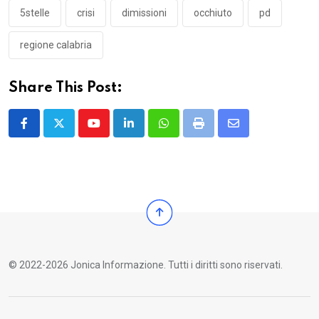
5stelle
crisi
dimissioni
occhiuto
pd
regione calabria
Share This Post:
Youtube
LinkedIn
Whatsapp
Print
Share
via
Email
© 2022-2026 Jonica Informazione. Tutti i diritti sono riservati.