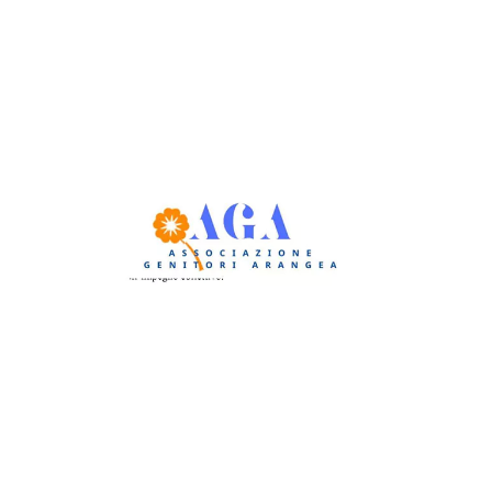
via
Email