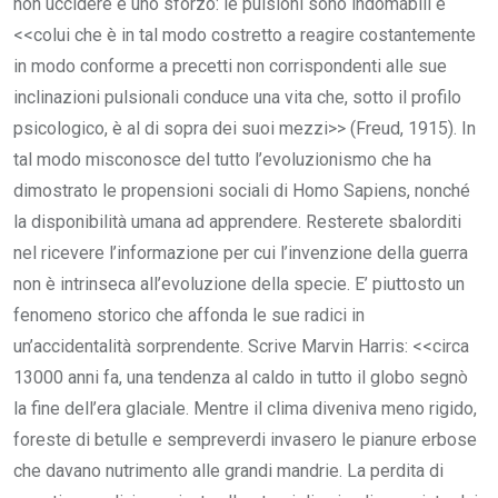
non uccidere è uno sforzo: le pulsioni sono indomabili e
<<colui che è in tal modo costretto a reagire costantemente
in modo conforme a precetti non corrispondenti alle sue
inclinazioni pulsionali conduce una vita che, sotto il profilo
psicologico, è al di sopra dei suoi mezzi>> (Freud, 1915). In
tal modo misconosce del tutto l’evoluzionismo che ha
dimostrato le propensioni sociali di Homo Sapiens, nonché
la disponibilità umana ad apprendere. Resterete sbalorditi
nel ricevere l’informazione per cui l’invenzione della guerra
non è intrinseca all’evoluzione della specie. E’ piuttosto un
fenomeno storico che affonda le sue radici in
un’accidentalità sorprendente. Scrive Marvin Harris: <<circa
13000 anni fa, una tendenza al caldo in tutto il globo segnò
la fine dell’era glaciale. Mentre il clima diveniva meno rigido,
foreste di betulle e sempreverdi invasero le pianure erbose
che davano nutrimento alle grandi mandrie. La perdita di