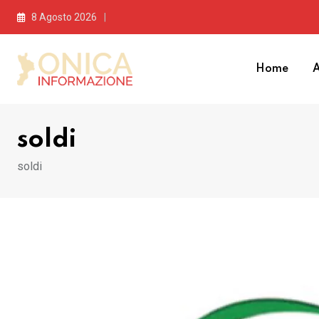
Skip
8 Agosto 2026
to
content
Home
A
soldi
soldi